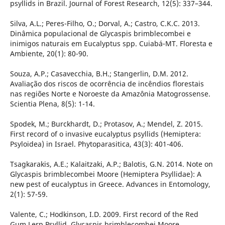
psyllids in Brazil. Journal of Forest Research, 12(5): 337–344.
Silva, A.L.; Peres-Filho, O.; Dorval, A.; Castro, C.K.C. 2013.
Dinâmica populacional de Glycaspis brimblecombei e
inimigos naturais em Eucalyptus spp. Cuiabá-MT. Floresta e
Ambiente, 20(1): 80-90.
Souza, A.P.; Casavecchia, B.H.; Stangerlin, D.M. 2012.
Avaliação dos riscos de ocorrência de incêndios florestais
nas regiões Norte e Noroeste da Amazônia Matogrossense.
Scientia Plena, 8(5): 1-14.
Spodek, M.; Burckhardt, D.; Protasov, A.; Mendel, Z. 2015.
First record of o invasive eucalyptus psyllids (Hemiptera:
Psyloidea) in Israel. Phytoparasitica, 43(3): 401-406.
Tsagkarakis, A.E.; Kalaitzaki, A.P.; Balotis, G.N. 2014. Note on
Glycaspis brimblecombei Moore (Hemiptera Psyllidae): A
new pest of eucalyptus in Greece. Advances in Entomology,
2(1): 57-59.
Valente, C.; Hodkinson, I.D. 2009. First record of the Red
Gum Lerp Psyllid, Glycaspis brimblecombei Moore