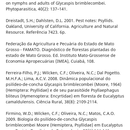
on nymphs and adults of Glycaspis brimblecombei.
Phytoparasitica, 40(2): 137–141.
Dreistadt, S.H.; Dahlsten, D.L. 2001. Pest notes: Psyllids.
Oakland, University of California. Agriculture and Natural
Resource. Referência 7423. 6p.
Federação da Agricultura e Pecuária do Estado de Mato
Grosso - FAMATO. Diagnóstico de florestas plantadas do
estado de Mato Grosso. Ed. Instituto Mato-Grossense de
Economia Apropecuárias (IMEA), Cuiabá, 108.
Ferreira-Filho, P.J.; Wilcken, C.F.; Oliveira, N.C.; Dal Pogetto.
M.H.F.A.; Lima, A.C.V. 2008. Dinâmica populacional do
psilídeo-de-concha Glycaspis brimblecombei (Moore, 1964)
(Hemiptera: Psyllidae) e de seu parasitóide Psyllaephagus
bliteus (Hymenoptera: Encyrtidae) em floresta de Eucalyptus
camaldulensis. Ciência Rural, 38(8): 2109-2114.
Firmino, W.D.; Wilcken, C.F.; Oliveira, N.C.; Matos, C.A.O.
2009. Biologia do psilídeo-de-concha Glycaspis
brimblecombei Moore (Hemiptera, Psyllidae) em Eucalyptus