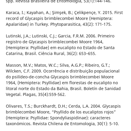
spp. Revista Brasileira de Entomologia, 53(1):144-146.
Karaca, I.; Kayahan, A.; Şi̇mşek, B.; Çeli̇kpençe, Y. 2015. First
record of Glycaspis brimblecombei Moore (Hemiptera:
Apalaridae) in Turkey. Phytoparasitica, 43(2): 171-175.
Lutinski, J.A.; Lutinski, C.J.; Garcia, F.R.M. 2006. Primeiro
registro de Glycaspis brimblecombei Moore 1964,
(Hemiptera: Psyllidae) em eucalipto no Estado de Santa
Catarina, Brasil. Ciência Rural, 36(2): 653–655.
Masson, M.V.; Matos, W.C.; Silva, A.G.P.; Ribeiro, G.T.;
Wilcken, C.F. 2009. Ocorrência e distribuição populacional
do psilídeo-de-concha Glycaspis brimblecombei Moore
1964, (Hemiptera: Psyllidae) em florestas de eucalipto no
litoral norte do Estado da Bahia, Brasil. Boletín de Sanidad
Vegetal. Plagas, 35(4):559-562.
Olivares, T.S.; Burckhardt, D.H.; Cerda, L.A. 2004. Glycaspis
brimblecombei Moore, “Psyllido de los eucaliptos rojos”
(Hemiptera: Psyllidae: Spondyliaspidinae): caracteres
taxonómicos. Revista Chilena de Entomologia, 30(1): 5-10.