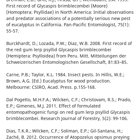
First record of Glycaspis brimblecombei (Moore)
(Homoptera: Psyllidae) in North America: Initial observations
and predator associations of a potentially serious new pest
of eucalyptus in California. Pan-Pacific Entomologist, 75(1):
55-57.
Burckhardt, D.; Lozada, P.W.; Diaz, W.B. 2008. First record of
the red gum lerp psyllid Glycaspis brimblecombei
(Hemiptera: Psylloidea) from Peru. Mitt. Mitteilungen der
Schweizerischen Entomologischen Gesellschaft, 81:83–85.
Carne, P.B.; Taylor, K.L. 1984. Insect pests. In Hillis, W.E.;
Brown, A.G. (Ed.) Eucalyptus for wood production.
Melbourne: CSIRO, Acad. Press. p.155-168.
Dal Pogetto, M.H.F.A.; Wilcken, C.F.; Christovam, R.S.; Prado,
E.P.; Gimenes, M.J. 2011. Effect of formulated
entomopathogenic fungi on red gum lerp psyllid Glycaspis
brimblecombei. Research Journal of Forestry, 5(2): 99-106.
Dias, T.K.R.; Wilcken, C.F.; Soliman, E.P.; Gil-Santana, H.;
Zaché, B. 2012. Occurrence of Atopozelus opsimus preying