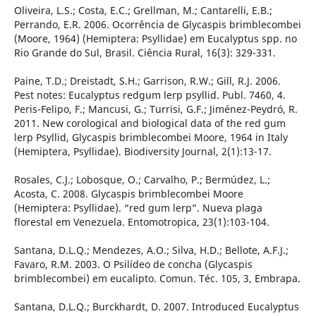
Oliveira, L.S.; Costa, E.C.; Grellman, M.; Cantarelli, E.B.;
Perrando, E.R. 2006. Ocorrência de Glycaspis brimblecombei
(Moore, 1964) (Hemiptera: Psyllidae) em Eucalyptus spp. no
Rio Grande do Sul, Brasil. Ciência Rural, 16(3): 329-331.
Paine, T.D.; Dreistadt, S.H.; Garrison, R.W.; Gill, R.J. 2006.
Pest notes: Eucalyptus redgum lerp psyllid. Publ. 7460, 4.
Peris-Felipo, F.; Mancusi, G.; Turrisi, G.F.; Jiménez-Peydró, R.
2011. New corological and biological data of the red gum
lerp Psyllid, Glycaspis brimblecombei Moore, 1964 in Italy
(Hemiptera, Psyllidae). Biodiversity Journal, 2(1):13-17.
Rosales, C.J.; Lobosque, O.; Carvalho, P.; Bermúdez, L.;
Acosta, C. 2008. Glycaspis brimblecombei Moore
(Hemiptera: Psyllidae). “red gum lerp”. Nueva plaga
florestal em Venezuela. Entomotropica, 23(1):103-104.
Santana, D.L.Q.; Mendezes, A.O.; Silva, H.D.; Bellote, A.F.J.;
Favaro, R.M. 2003. O Psilídeo de concha (Glycaspis
brimblecombei) em eucalipto. Comun. Téc. 105, 3, Embrapa.
Santana, D.L.Q.; Burckhardt, D. 2007. Introduced Eucalyptus