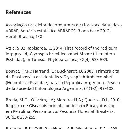
References
Associação Brasileira de Produtores de Florestas Plantadas -
ABRAF. Anuário estatístico ABRAF 2013 ano base 2012.
Abraf. Brasilia, 148.
Attia, S.B.; Rapisarda, C. 2014. First record of the red gum
lerp psyllid, Glycaspis brimblecombei Moore (Hemiptera
Psyllidae), in Tunisia. Phytoparasitica, 42(4): 535-539.
Bouvet, J.P.R.; Harrand, L.; Buckhardt, D. 2005. Primera cita
de Blastopsylla occidentalis y Glycaspis brimblecombei
(Hemiptera: Psyllidae) para la República Argentina. Revista
de la Sociedad Entomológica Argentina, 64(1-2): 99–102.
Breda, M.O., Oliveira, J.V.; Moreira, N.A.; Queiroz, D.L. 2010.
Registro de Glycaspis brimblecombei em Eucalyptus spp.,
em Petrolina, Pernambuco. Pesquisa Florestal Brasileira,
30(63): 253-255.
Brennan, E.B.; Grill, R.J.; Hrusa, G.F.; Weinbaum, S.A. 1999.