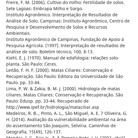
Freire, F. M. (2006). Cultivo do milho: Fertilidade de solos.
Sete Lagoas: Embrapa Milho e Sorgo.
Instituto Agronômico. Interpretação de Resultados de
Análise de Solo. Campinas: Instituto Agronômico, Centro de
Pesquisa e Desenvolvimento de Solos e Recursos
Ambientais.
Instituto Agronômico de Campinas, Fundação de Apoio à
Pesquisa Agrícola. (1997). Interpretação de resultados de
análise de solo. Boletim técnico, 100, 8-13.
Kiehl, E. J. (1970). Manual de edafologia: relações solo-
planta. São Paulo: Ceres.
Leitão, F. H. F. (2000). Matas Ciliares: Conservação e
Recuperação. São Paulo: Editora da Universidade de São
Paulo. pp. 33-44.
Lima, P. W. & Zakia, B. M. J. (2000). Hidrologia de matas
ciliares. Matas Ciliares: Conservação e Recuperação. São
Paulo: Edusp. pp. 33-44. Recuperado de
http://www.ipef.br/hidrologia/mataciliar.asp
Medeiros, R. B.., Pinto, A. L., São Miguel, A. E. 7 Oliveira, G.
H. (2014). Avaliação da vulnerabilidade ambiental na área
do assentamento São Joaquim, Selvíria. Caminhos de
Geografia, 15(49), 126-137.
Mendes, I. C., Reis Jr., F. & Perreira Neto, J. V. (2002, abril).