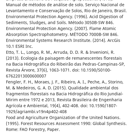
Manual de métodos de análise de solo. Serviço Nacional de
Levantamento e Conservação de Solos, Rio de Janeiro, Brasil.
Environmental Protection Agency. (1996). Acid Digestion of
Sediments, Sludges, and Soils. Método 3050B-SW 846.
Environmental Protection Agency. (2007). Flame Atomic
Absorption Spectrophotometry. MÉTODO 7000B-SW 846.
Environmental Systems Research Institute. (2014). ArcGis
10.1 ESRI Inc.
Etto, T. L., Longo, R. M., Arruda, D. D. R. & Invenioni, R.
(2013). Ecologia da paisagem de remanescentes florestais
na Bacia Hidrográfica do Ribeirão das Pedras-Campinas-SP,
Revista Árvore, 37(6), 1063-1071. doi: 10.1590/S0100-
67622013000600007
Fengler, F. H., Moraes, J. F., Ribeiro, A. I., Peche, A., Storino,
M. & Medeiros, G. A. D. (2015). Qualidade ambiental dos
fragmentos florestais na Bacia Hidrográfica do Rio Jundiaí-
Mirim entre 1972 e 2013, Revista Brasileira de Engenharia
Agrícola e Ambiental, 19(4), 402-408. doi: 10.1590/1807-
1929/agriambi.v19n4p402-408
Food and Agriculture Organization of the United Nations.
(1995). Forest Resources Assessment 1990: Global Synthesis.
Rome: FAO Forestry, Paper.