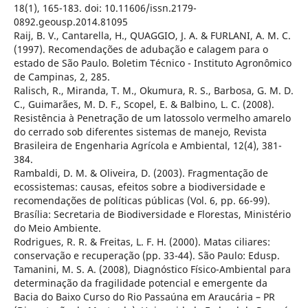
18(1), 165-183. doi: 10.11606/issn.2179-
0892.geousp.2014.81095
Raij, B. V., Cantarella, H., QUAGGIO, J. A. & FURLANI, A. M. C.
(1997). Recomendações de adubação e calagem para o
estado de São Paulo. Boletim Técnico - Instituto Agronômico
de Campinas, 2, 285.
Ralisch, R., Miranda, T. M., Okumura, R. S., Barbosa, G. M. D.
C., Guimarães, M. D. F., Scopel, E. & Balbino, L. C. (2008).
Resistência à Penetração de um latossolo vermelho amarelo
do cerrado sob diferentes sistemas de manejo, Revista
Brasileira de Engenharia Agrícola e Ambiental, 12(4), 381-
384.
Rambaldi, D. M. & Oliveira, D. (2003). Fragmentação de
ecossistemas: causas, efeitos sobre a biodiversidade e
recomendações de políticas públicas (Vol. 6, pp. 66-99).
Brasília: Secretaria de Biodiversidade e Florestas, Ministério
do Meio Ambiente.
Rodrigues, R. R. & Freitas, L. F. H. (2000). Matas ciliares:
conservação e recuperação (pp. 33-44). São Paulo: Edusp.
Tamanini, M. S. A. (2008), Diagnóstico Físico-Ambiental para
determinação da fragilidade potencial e emergente da
Bacia do Baixo Curso do Rio Passaúna em Araucária – PR