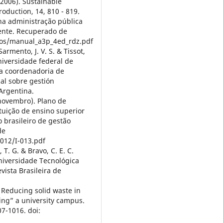
 (2006). Sustainable
roduction, 14, 810 - 819.
na administração pública
iente. Recuperado de
vos/manual_a3p_4ed_rdz.pdf
Sarmento, J. V. S. & Tissot,
universidade federal de
la coordenadoria de
al sobre gestión
 Argentina.
2, novembro). Plano de
tuição de ensino superior
 brasileiro de gestão
de
012/I-013.pdf
 T. G. & Bravo, C. E. C.
niversidade Tecnológica
vista Brasileira de
. Reducing solid waste in
ing” a university campus.
7-1016. doi: