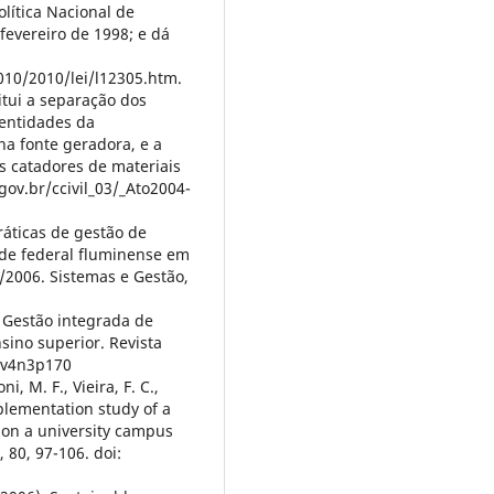
olítica Nacional de
 fevereiro de 1998; e dá
010/2010/lei/l12305.htm.
itui a separação dos
 entidades da
 na fonte geradora, e a
s catadores de materiais
gov.br/ccivil_03/_Ato2004-
 práticas de gestão de
ade federal fluminense em
/2006. Sistemas e Gestão,
1). Gestão integrada de
nsino superior. Revista
11v4n3p170
i, M. F., Vieira, F. C.,
mplementation study of a
 on a university campus
 80, 97-106. doi: