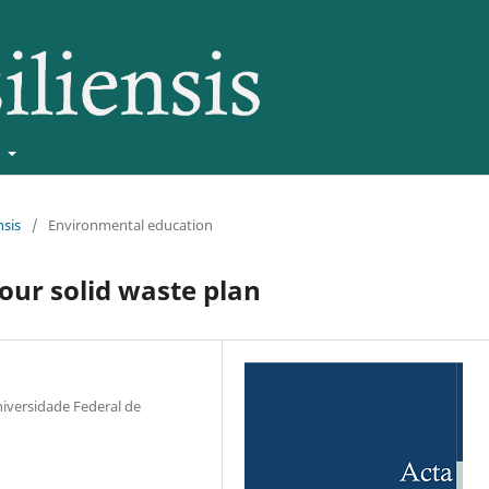
t
nsis
/
Environmental education
your solid waste plan
iversidade Federal de