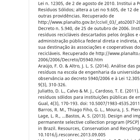
Lei n. 12305, de 2 de agosto de 2010. Institui a P
Resíduos Sólidos; altera a Lei no 9.605, de 12 de
outras providências. Recuperado de
http://www.planalto.gov.br/ccivil_03/_ato2007-2
Decreto n. 5.940, de 25 de outubro de 2006. Inst
resíduos recicláveis descartados pelos órgãos e
administração pública federal direta e indireta,
sua destinação às associações e cooperativas do
recicláveis. Recuperado de http://www.planalto.
2006/2006/Decreto/D5940.htm
Araújo, F. O. & Altro, J. L. S. (2014). Análise das
resíduos na escola de engenharia da universid
observância ao decreto 5940/2006 e à Lei 12.305
9(3), 310-326.
Juliatto, D. L., Calvo & M. J., Cardoso, T. E. (201
resíduos sólidos para instituições públicas de e
Gual, 4(3), 170-193. doi: 10.5007/1983-4535.20
Barros, R. M., Thiago Fiho, G. L., Moura, J. S. Pieron
Lage, L. R., ...Bastos, A. S. (2013). Design and i
permanente selective collection program (PSCP)
in Brazil. Resources, Conservation and Recycling,
10.1016/j.resconrec.2013.09.005