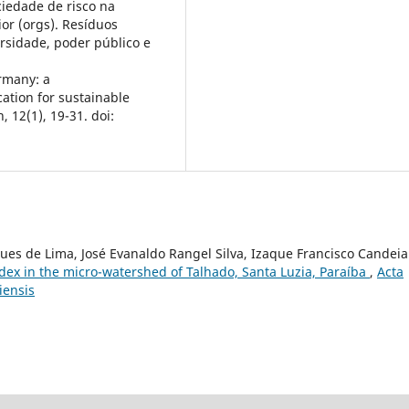
iedade de risco na
ior (orgs). Resíduos
ersidade, poder público e
rmany: a
ation for sustainable
 12(1), 19-31. doi:
gues de Lima, José Evanaldo Rangel Silva, Izaque Francisco Candeia
dex in the micro-watershed of Talhado, Santa Luzia, Paraíba
,
Acta
liensis