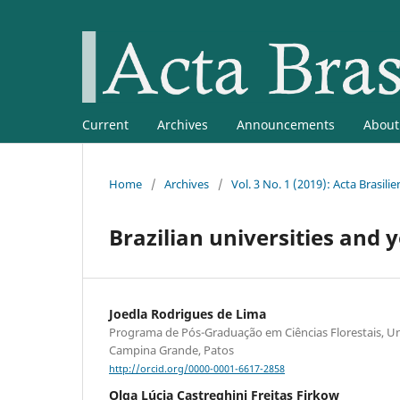
Current
Archives
Announcements
Abou
Home
/
Archives
/
Vol. 3 No. 1 (2019): Acta Brasilie
Brazilian universities and 
Joedla Rodrigues de Lima
Programa de Pós-Graduação em Ciências Florestais, Un
Campina Grande, Patos
http://orcid.org/0000-0001-6617-2858
Olga Lúcia Castreghini Freitas Firkow