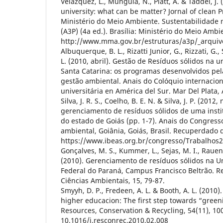
Velazquez, L., Munguia, N., Platt, A. & Taddei, J.
university: what can be matter? Jornal of clean P
Ministério do Meio Ambiente. Sustentabilidade 
(A3P) (4a ed.). Brasília: Ministério do Meio Amb
http://www.mma.gov.br/estruturas/a3p/_arqui
Albuquerque, B. L., Rizatti Junior, G., Rizzati, G., 
L. (2010, abril). Gestão de Resíduos sólidos na 
Santa Catarina: os programas desenvolvidos pe
gestão ambiental. Anais do Colóquio internacion
universitária en América del Sur. Mar Del Plata,
Silva, J. R. S., Coelho, B. E. N. & Silva, J. P. (201
gerenciamento de resíduos sólidos de uma insti
do estado de Goiás (pp. 1-7). Anais do Congresso
ambiental, Goiânia, Goiás, Brasil. Recuperdado 
https://www.ibeas.org.br/congresso/Trabalhos2
Gonçalves, M. S., Kummer, L., Sejas, M. I., Rauen,
(2010). Gerenciamento de resíduos sólidos na U
Federal do Paraná, Campus Francisco Beltrão. Re
Ciências Ambientais, 15, 79-87.
Smyyh, D. P., Fredeen, A. L. & Booth, A. L. (2010)
higher educacion: The first step towards “green
Resources, Conservation & Recycling, 54(11), 100
10.1016/j.resconrec.2010.02.008