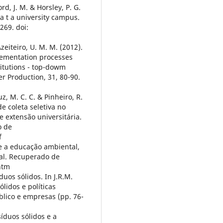
rd, J. M. & Horsley, P. G.
a t a university campus.
269. doi:
Azeiteiro, U. M. M. (2012).
ementation processes
titutions - top-dowm
er Production, 31, 80-90.
z, M. C. C. & Pinheiro, R.
e coleta seletiva no
 extensão universitária.
o de
f
re a educação ambiental,
tal. Recuperado de
htm
uos sólidos. In J.R.M.
ólidos e políticas
blico e empresas (pp. 76-
síduos sólidos e a