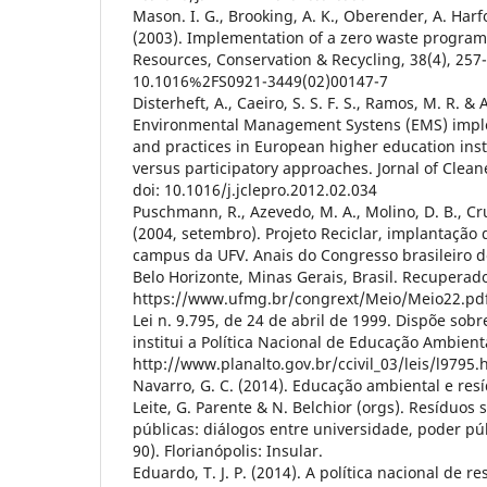
Mason. I. G., Brooking, A. K., Oberender, A. Harfo
(2003). Implementation of a zero waste program
Resources, Conservation & Recycling, 38(4), 257-
10.1016%2FS0921-3449(02)00147-7
Disterheft, A., Caeiro, S. S. F. S., Ramos, M. R. & 
Environmental Management Systens (EMS) impl
and practices in European higher education ins
versus participatory approaches. Jornal of Clean
doi: 10.1016/j.jclepro.2012.02.034
Puschmann, R., Azevedo, M. A., Molino, D. B., Cru
(2004, setembro). Projeto Reciclar, implantação d
campus da UFV. Anais do Congresso brasileiro de
Belo Horizonte, Minas Gerais, Brasil. Recuperad
https://www.ufmg.br/congrext/Meio/Meio22.pd
Lei n. 9.795, de 24 de abril de 1999. Dispõe sob
institui a Política Nacional de Educação Ambien
http://www.planalto.gov.br/ccivil_03/leis/l9795.
Navarro, G. C. (2014). Educação ambiental e resíd
Leite, G. Parente & N. Belchior (orgs). Resíduos s
públicas: diálogos entre universidade, poder pú
90). Florianópolis: Insular.
Eduardo, T. J. P. (2014). A política nacional de re