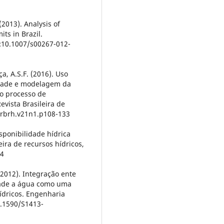
 (2013). Analysis of
ts in Brazil.
:10.1007/s00267-012-
ça, A.S.F. (2016). Uso
dade e modelagem da
o processo de
vista Brasileira de
8/rbrh.v21n1.p108-133
isponibilidade hídrica
ira de recursos hídricos,
24
(2012). Integração ente
dade a água como uma
ídricos. Engenharia
0.1590/S1413-