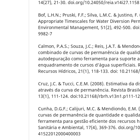
14(27), 21-30. doi.org/10.24050/reia.v14i27.1158
Bof, L.H.N.; Pruski, F.F.; Silva, L.M.C. & Justino, F.
Appropriate Timescales for Water Diversion Permi
Environmental Management, 51(2), 492-500. doi
9982-7
Calmon, P.A.S.; Souza, J.C.; Reis, J.A.T. & Mendon
combinado de curvas de permanência de quali
autodepuração como ferramenta para suporte a
enquadramento de cursos d’água superficiais. Re
Recursos Hídricos, 21(1), 118-133. doi: 10.2116
Cruz, J.C. & Tucci, C.E.M. (2008). Estimativa da d
através da curva de permanência. Revista Brasile
13(1), 111-124. doi:10.21168/rbrh.v13n1.p111-1
Cunha, D.G.F.; Calijuri, M.C. & Mendiondo, E.M. 
curvas de permanência de quantidade e quali
ferramenta para gestão eficiente dos recursos h
Sanitária e Ambiental, 17(4), 369-376. doi.org/1
41522012000400003