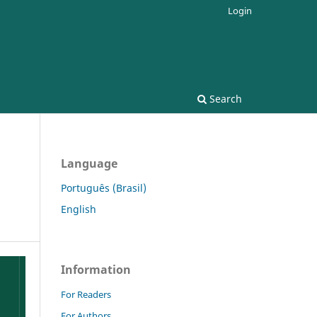
Login
Search
Language
Português (Brasil)
English
Information
For Readers
For Authors