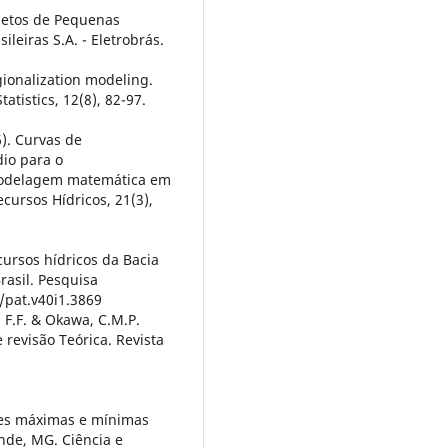
ojetos de Pequenas
ileiras S.A. - Eletrobrás.
gionalization modeling.
atistics, 12(8), 82-97.
6). Curvas de
io para o
modelagem matemática em
cursos Hídricos, 21(3),
ecursos hídricos da Bacia
rasil. Pesquisa
6/pat.v40i1.3869
, F.F. & Okawa, C.M.P.
 revisão Teórica. Revista
zões máximas e mínimas
ande, MG. Ciência e