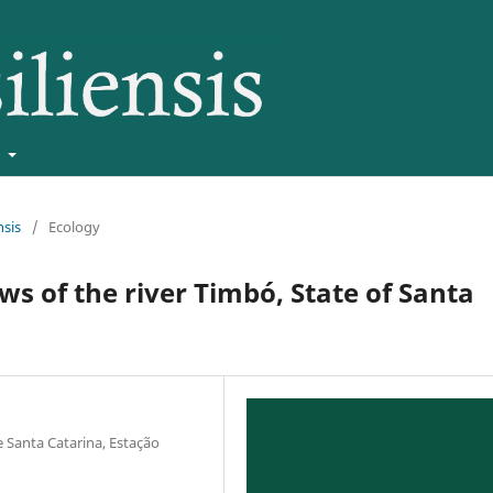
t
nsis
/
Ecology
s of the river Timbó, State of Santa
 Santa Catarina, Estação