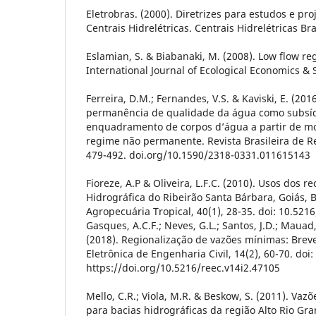
Eletrobras. (2000). Diretrizes para estudos e pr
Centrais Hidrelétricas. Centrais Hidrelétricas Bras
Eslamian, S. & Biabanaki, M. (2008). Low flow re
International Journal of Ecological Economics & St
Ferreira, D.M.; Fernandes, V.S. & Kaviski, E. (201
permanência de qualidade da água como subsíd
enquadramento de corpos d’água a partir de 
regime não permanente. Revista Brasileira de Re
479-492. doi.org/10.1590/2318-0331.011615143
Fioreze, A.P & Oliveira, L.F.C. (2010). Usos dos r
Hidrográfica do Ribeirão Santa Bárbara, Goiás, B
Agropecuária Tropical, 40(1), 28-35. doi: 10.521
Gasques, A.C.F.; Neves, G.L.; Santos, J.D.; Mauad
(2018). Regionalização de vazões mínimas: Breve
Eletrônica de Engenharia Civil, 14(2), 60-70. doi:
https://doi.org/10.5216/reec.v14i2.47105
Mello, C.R.; Viola, M.R. & Beskow, S. (2011). Va
para bacias hidrográficas da região Alto Rio Gr