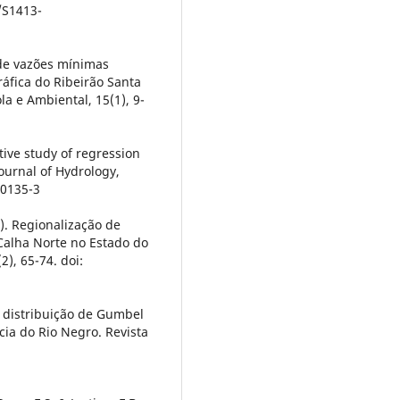
/S1413-
s de vazões mínimas
áfica do Ribeirão Santa
la e Ambiental, 15(1), 9-
tive study of regression
ournal of Hydrology,
00135-3
11). Regionalização de
Calha Norte no Estado do
2), 65-74. doi:
da distribuição de Gumbel
ia do Rio Negro. Revista