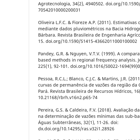
Agrotecnologia, 34(2), 4940502. doi.org/10.1590
70542010000200031
Oliveira L.F.C. & Fioreze A.P. (2011). Estimativa
mediante dados pluviométricos na Bacia Hidrogr
Bárbara. Revista Brasileira de Engenharia Agríco
15. doi.org/10.1590/S1415-43662011000100002
Pandey, G.R. & Nguyen, V.T.V. (1999). A compara
based methods in regional frequency analysis. J
225(1), 92-101. doi.org/10.1016/S0022-1694(99)
Pessoa, R.C.L.; Blanco, C.J.C. & Martins, J.R. (20
curvas de permanência de vazões da região da 
Pará. Revista Brasileira de Recursos Hídricos, 16(
10.21168/rbrh.v16n2.p65-74
Pereira, G.S. & Caldeira, F.V. (2018). Avaliação 
na determinação de vazões mínimas das sub-bac
Águas Subterrâneas, 32(1), 11-26. doi:
dx.doi.org/10.14295/ras.v32i1.28926