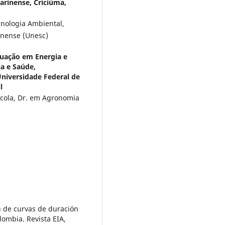
arinense, Criciúma,
nologia Ambiental,
inense (Unesc)
uação em Energia e
ia e Saúde,
niversidade Federal de
l
ícola, Dr. em Agronomia
ón de curvas de duración
ombia. Revista EIA,