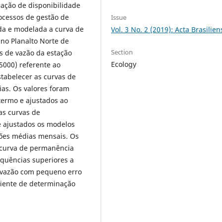
ação de disponibilidade
ocessos de gestão de
Issue
ada e modelada a curva de
Vol. 3 No. 2 (2019): Acta Brasilien
 no Planalto Norte de
Section
os de vazão da estação
Ecology
5000) referente ao
stabelecer as curvas de
as. Os valores foram
termo e ajustados ao
s curvas de
e ajustados os modelos
zões médias mensais. Os
a curva de permanência
equências superiores a
 vazão com pequeno erro
ciente de determinação