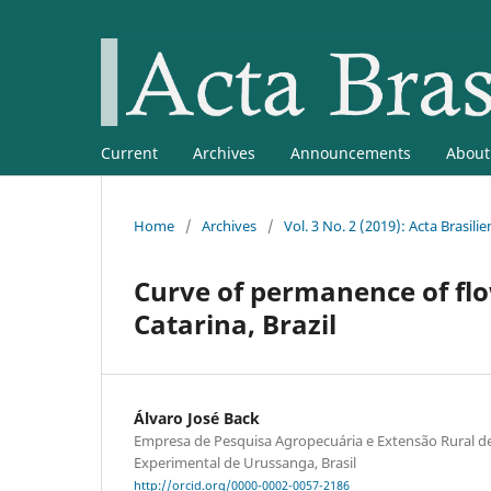
Current
Archives
Announcements
Abou
Home
/
Archives
/
Vol. 3 No. 2 (2019): Acta Brasilie
Curve of permanence of flow
Catarina, Brazil
Álvaro José Back
Empresa de Pesquisa Agropecuária e Extensão Rural de
Experimental de Urussanga, Brasil
http://orcid.org/0000-0002-0057-2186