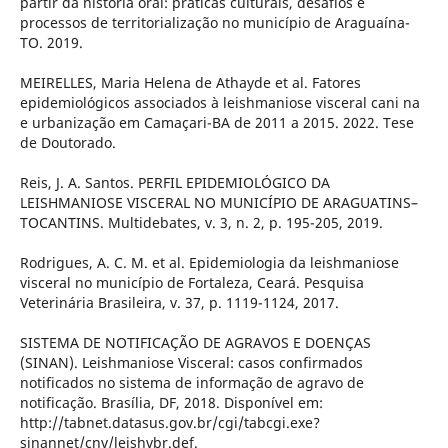
partir da história oral: práticas culturais, desafios e
processos de territorialização no município de Araguaína-
TO. 2019.
MEIRELLES, Maria Helena de Athayde et al. Fatores
epidemiológicos associados à leishmaniose visceral cani na
e urbanização em Camaçari-BA de 2011 a 2015. 2022. Tese
de Doutorado.
Reis, J. A. Santos. PERFIL EPIDEMIOLÓGICO DA
LEISHMANIOSE VISCERAL NO MUNICÍPIO DE ARAGUATINS–
TOCANTINS. Multidebates, v. 3, n. 2, p. 195-205, 2019.
Rodrigues, A. C. M. et al. Epidemiologia da leishmaniose
visceral no município de Fortaleza, Ceará. Pesquisa
Veterinária Brasileira, v. 37, p. 1119-1124, 2017.
SISTEMA DE NOTIFICAÇÃO DE AGRAVOS E DOENÇAS
(SINAN). Leishmaniose Visceral: casos confirmados
notificados no sistema de informação de agravo de
notificação. Brasília, DF, 2018. Disponível em:
http://tabnet.datasus.gov.br/cgi/tabcgi.exe?
sinannet/cnv/leishvbr.def.